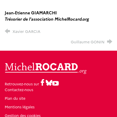
Jean-Etienne GIAMARCHI
Trésorier de l'association MichelRocard.org
Xavier GARCIA
Guillaume GONIN
MichelRocard.org
Facebook
Bluesky
Youtube
Retrouvez-nous sur
Contactez-nous
Plan du site
Mentions légales
Gestion des cookies