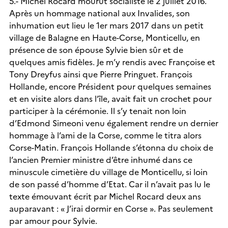
5.- Michel Rocard mourut socialiste le 2 juillet 2016.
Après un hommage national aux Invalides, son
inhumation eut lieu le 1er mars 2017 dans un petit
village de Balagne en Haute-Corse, Monticellu, en
présence de son épouse Sylvie bien sûr et de
quelques amis fidèles. Je m’y rendis avec Françoise et
Tony Dreyfus ainsi que Pierre Pringuet. François
Hollande, encore Président pour quelques semaines
et en visite alors dans l’île, avait fait un crochet pour
participer à la cérémonie. Il s’y tenait non loin
d’Edmond Simeoni venu également rendre un dernier
hommage à l’ami de la Corse, comme le titra alors
Corse-Matin. François Hollande s’étonna du choix de
l’ancien Premier ministre d’être inhumé dans ce
minuscule cimetière du village de Monticellu, si loin
de son passé d’homme d’Etat. Car il n’avait pas lu le
texte émouvant écrit par Michel Rocard deux ans
auparavant : « J’irai dormir en Corse ». Pas seulement
par amour pour Sylvie.