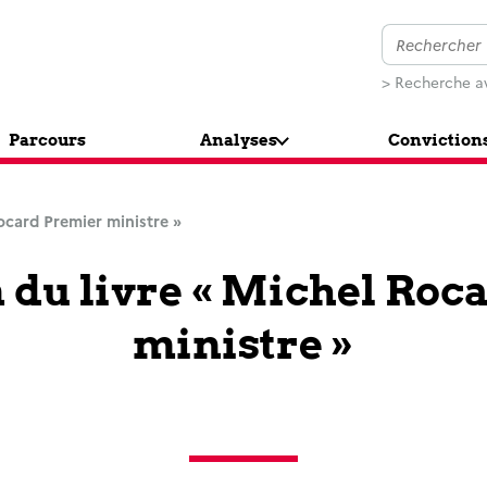
> Recherche a
Parcours
Analyses
Conviction
Rocard Premier ministre »
 du livre « Michel Ro
ministre »