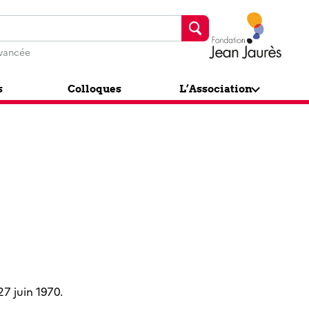
Fondation J
vancée
s
Colloques
L’Association
27 juin 1970.