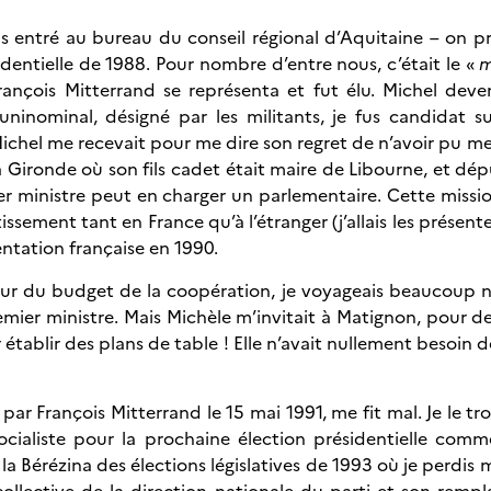
is entré au bureau du conseil régional d’Aquitaine – on p
identielle de 1988. Pour nombre d’entre nous, c’était le «
m
nçois Mitterrand se représenta et fut élu. Michel dev
uninominal, désigné par les militants, je fus candidat 
 Michel me recevait pour me dire son regret de n’avoir pu 
 la Gironde où son fils cadet était maire de Libourne, et 
 ministre peut en charger un parlementaire. Cette mission
issement tant en France qu’à l’étranger (j’allais les présen
entation française en 1990.
ur du budget de la coopération, je voyageais beaucoup n
emier ministre. Mais Michèle m’invitait à Matignon, pour 
tablir des plans de table ! Elle n’avait nullement besoin d
r François Mitterrand le 15 mai 1991, me fit mal. Je le tro
socialiste pour la prochaine élection présidentielle co
nt la Bérézina des élections législatives de 1993 où je perd
n collective de la direction nationale du parti et son rem