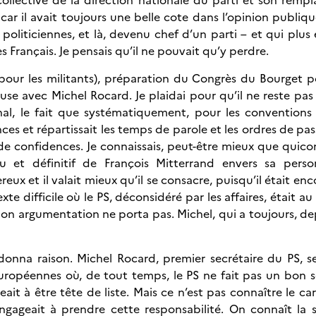
ar il avait toujours une belle cote dans l’opinion publique
liticiennes, et là, devenu chef d’un parti – et qui plus e
es Français. Je pensais qu’il ne pouvait qu’y perdre.
pour les militants), préparation du Congrès du Bourget po
euse avec Michel Rocard. Je plaidai pour qu’il ne reste pas 
al, le fait que systématiquement, pour les conventions e
ces et répartissait les temps de parole et les ordres de pas
 de confidences. Je connaissais, peut-être mieux que quico
u et définitif de François Mitterrand envers sa perso
ux et il valait mieux qu’il se consacre, puisqu’il était enc
xte difficile où le PS, déconsidéré par les affaires, était 
Mon argumentation ne porta pas. Michel, qui a toujours, dep
 donna raison. Michel Rocard, premier secrétaire du PS, 
s européennes où, de tout temps, le PS ne fait pas un bon 
eait à être tête de liste. Mais ce n’est pas connaître le c
engageait à prendre cette responsabilité. On connaît la 