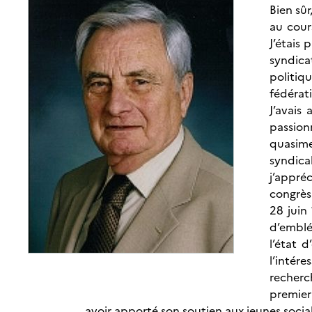
Bien sûr
au cour
J’étais
syndicat
politi
fédérat
J’avais
passion
quasime
syndica
j’appréc
congrès
28 juin
d’emblé
l’état 
l’intér
recherch
premier
avoir apporté son soutien aux jeunes social