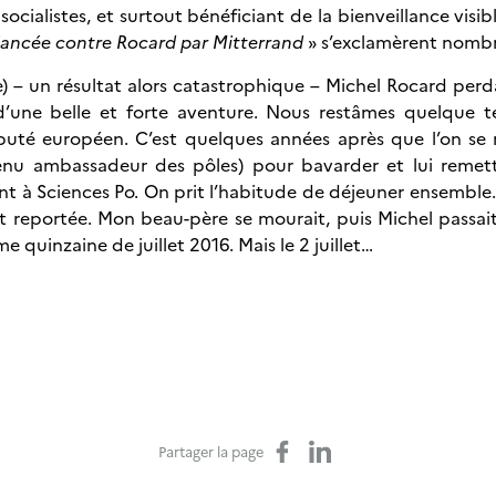
cialistes, et surtout bénéficiant de la bienveillance visib
 lancée contre Rocard par Mitterrand
» s’exclamèrent nomb
e) – un résultat alors catastrophique – Michel Rocard perd
et d’une belle et forte aventure. Nous restâmes quelque t
éputé européen. C’est quelques années après que l’on se re
enu ambassadeur des pôles) pour bavarder et lui remettr
 à Sciences Po. On prit l’habitude de déjeuner ensemble.
ut reportée. Mon beau-père se mourait, puis Michel passa
 quinzaine de juillet 2016. Mais le 2 juillet…
Partager sur Facebook
Partager sur LinkedIn
Partager la page