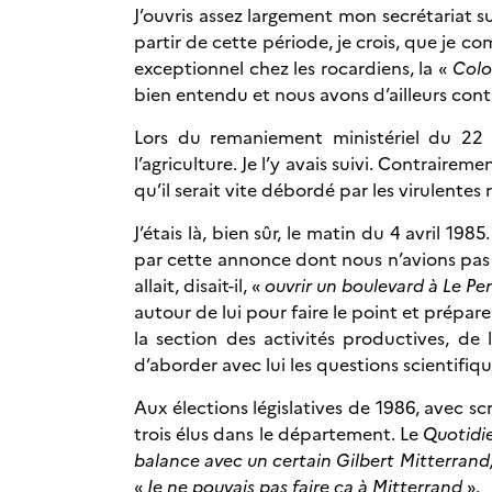
J’ouvris assez largement mon secrétariat s
partir de cette période, je crois, que je c
exceptionnel chez les rocardiens, la «
Colo
bien entendu et nous avons d’ailleurs cont
Lors du remaniement ministériel du 22 
l’agriculture. Je l’y avais suivi. Contraire
qu’il serait vite débordé par les virulente
J’étais là, bien sûr, le matin du 4 avril 1
par cette annonce dont nous n’avions pas é
allait, disait-il, «
ouvrir un boulevard à Le Pe
autour de lui pour faire le point et prépar
la section des activités productives, de
d’aborder avec lui les questions scientifiqu
Aux élections législatives de 1986, avec sc
trois élus dans le département. Le
Quotidie
balance avec un certain Gilbert Mitterrand,
«
Je ne pouvais pas faire ça à Mitterrand
».