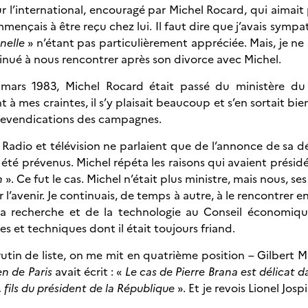
ur l’international, encouragé par Michel Rocard, qui aimait
ommençais à être reçu chez lui. Il faut dire que j’avais symp
nelle
» n’étant pas particulièrement appréciée. Mais, je n
inué à nous rencontrer après son divorce avec Michel.
mars 1983, Michel Rocard était passé du ministère du
ment à mes craintes, il s’y plaisait beaucoup et s’en sortait
s revendications des campagnes.
985. Radio et télévision ne parlaient que de l’annonce de s
té prévenus. Michel répéta les raisons qui avaient présidé à
n
». Ce fut le cas. Michel n’était plus ministre, mais nous, 
er l’avenir. Je continuais, de temps à autre, à le rencontrer
 la recherche et de la technologie au Conseil économiqu
es et techniques dont il était toujours friand.
rutin de liste, on me mit en quatrième position – Gilbert Mi
n de Paris
avait écrit : «
Le cas de Pierre Brana est délicat 
 fils du président de la République
». Et je revois Lionel Josp