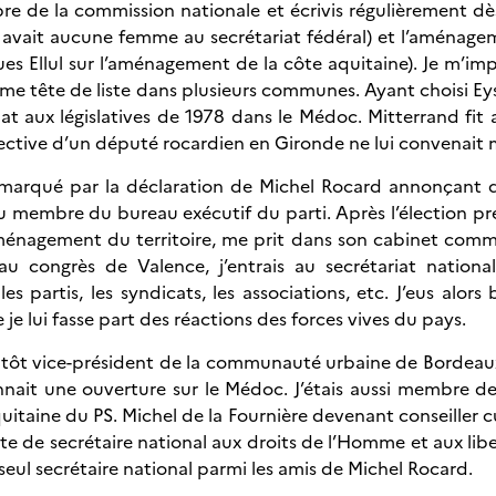
re de la commission nationale et écrivis régulièrement dès
y avait aucune femme au secrétariat fédéral) et l’aménagem
 Ellul sur l’aménagement de la côte aquitaine). Je m’imp
 tête de liste dans plusieurs communes. Ayant choisi Eysine
at aux législatives de 1978 dans le Médoc. Mitterrand fit a
pective d’un député rocardien en Gironde ne lui convenai
marqué par la déclaration de Michel Rocard annonçant qu’
s élu membre du bureau exécutif du parti. Après l’élection 
’aménagement du territoire, me prit dans son cabinet comm
 congrès de Valence, j’entrais au secrétariat nationa
c les partis, les syndicats, les associations, etc. J’eus al
e lui fasse part des réactions des forces vives du pays.
entôt vice-président de la communauté urbaine de Bordeaux,
ait une ouverture sur le Médoc. J’étais aussi membre de
uitaine du PS. Michel de la Fournière devenant conseiller cu
e de secrétaire national aux droits de l’Homme et aux lib
 seul secrétaire national parmi les amis de Michel Rocard.