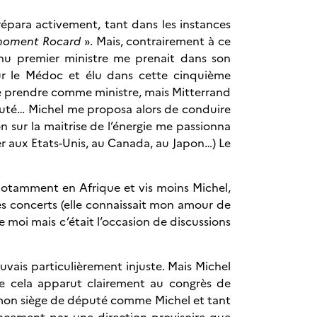
répara activement, tant dans les instances
oment Rocard
». Mais, contrairement à ce
enu premier ministre me prenait dans son
sur le Médoc et élu dans cette cinquième
me prendre comme ministre, mais Mitterrand
député… Michel me proposa alors de conduire
 sur la maitrise de l’énergie me passionna
ter aux Etats-Unis, au Canada, au Japon…) Le
otamment en Afrique et vis moins Michel,
des concerts (elle connaissait mon amour de
e moi mais c’était l’occasion de discussions
uvais particulièrement injuste. Mais Michel
mme cela apparut clairement au congrès de
is mon siège de député comme Michel et tant
placement par une direction provisoire que