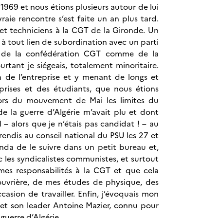
 1969 et nous étions plusieurs autour de lui
aie rencontre s’est faite un an plus tard.
 et techniciens à la CGT de la Gironde. Un
s à tout lien de subordination avec un parti
re de la confédération CGT comme de la
tant je siégeais, totalement minoritaire.
n de l’entreprise et y menant de longs et
eprises et des étudiants, que nous étions
lors du mouvement de Mai les limites du
de la guerre d’Algérie m’avait plu et dont
l – alors que je n’étais pas candidat ! – au
endis au conseil national du PSU les 27 et
da de le suivre dans un petit bureau et,
c les syndicalistes communistes, et surtout
t mes responsabilités à la CGT et que cela
 ouvrière, de mes études de physique, des
casion de travailler. Enfin, j’évoquais mon
U et son leader Antoine Mazier, connu pour
guerre d’Algérie.