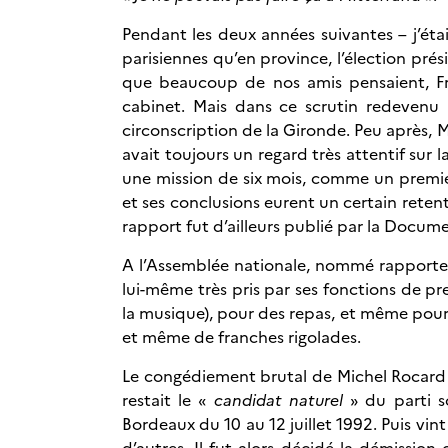
Pendant les deux années suivantes – j’éta
parisiennes qu’en province, l’élection prés
que beaucoup de nos amis pensaient, Fra
cabinet. Mais dans ce scrutin redevenu 
circonscription de la Gironde. Peu après,
avait toujours un regard très attentif sur
une mission de six mois, comme un premier
et ses conclusions eurent un certain retent
rapport fut d’ailleurs publié par la Docum
A l’Assemblée nationale, nommé rapporte
lui-même très pris par ses fonctions de pr
la musique), pour des repas, et même pour é
et même de franches rigolades.
Le congédiement brutal de Michel Rocard pa
restait le «
candidat naturel
» du parti 
Bordeaux du 10 au 12 juillet 1992. Puis vi
d’autres. Il fut alors décidé la démissio