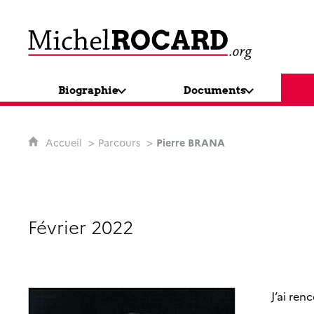
MichelRocard.org
Biographie
Documents
Accueil
Parcours
Pierre BRANA
Février 2022
J’ai ren