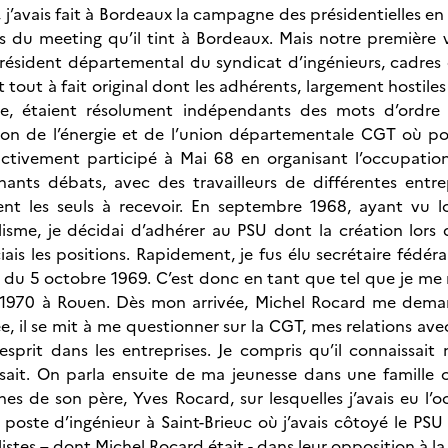
, j’avais fait à Bordeaux la campagne des présidentielles en
s du meeting qu’il tint à Bordeaux. Mais notre première vr
 président départemental du syndicat d’ingénieurs, cadres
 tout à fait original dont les adhérents, largement hostile
que, étaient résolument indépendants des mots d’ord
ion de l’énergie et de l’union départementale CGT où pour
 activement participé à Mai 68 en organisant l’occupatio
nants débats, avec des travailleurs de différentes entr
nt les seuls à recevoir. En septembre 1968, ayant vu 
lisme, je décidai d’adhérer au PSU dont la création lors 
iais les positions. Rapidement, je fus élu secrétaire fédéra
 du 5 octobre 1969. C’est donc en tant que tel que je me r
 1970 à Rouen. Dès mon arrivée, Michel Rocard me deman
e, il se mit à me questionner sur la CGT, mes relations ave
d’esprit dans les entreprises. Je compris qu’il connaissai
essait. On parla ensuite de ma jeunesse dans une famille
es de son père, Yves Rocard, sur lesquelles j’avais eu l’oc
 poste d’ingénieur à Saint-Brieuc où j’avais côtoyé le PS
istes – dont Michel Rocard était - dans leur opposition à la 