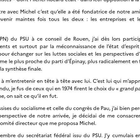
re avec Michel c’est qu’elle a été fondatrice de notre ami
enir maintes fois tous les deux : les entreprises et les 
DPN) du PSU à ce conseil de Rouen, j’ai dès lors partic
ts et surtout par la méconnaissance de l’état d’esprit ré
 échanger sur les luttes sociales et les perspectives d’av
mme le plus proche du parti d’Épinay, plus radicalement en 
a synthèse finale.
 à m’entretenir en tête à tête avec lui. C’est lui qui m’appr
ndu, je fus de ceux qui en 1974 firent le choix du «
grand pa
, on sait ce qu’il en fut.
sises du socialisme et celle du congrès de Pau, j’ai bien per
erspective de notre arrivée, je décidai de me consacrer
omité directeur que me proposa Michel.
embre du secrétariat fédéral issu du PSU. J’y cumulais en 