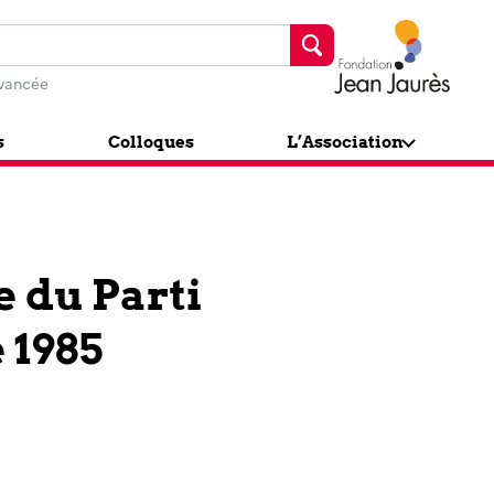
Fondation J
vancée
s
Colloques
L’Association
e du Parti
e 1985