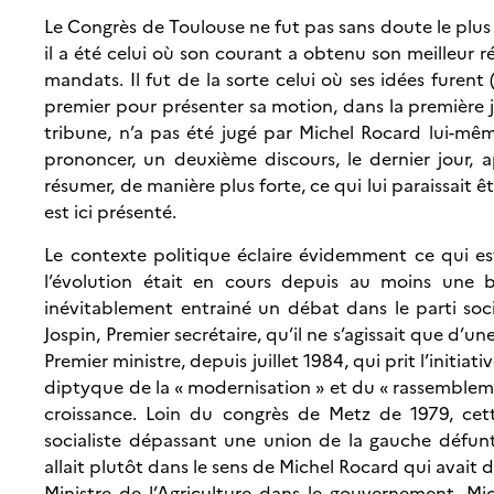
Le Congrès de Toulouse ne fut pas sans doute le plus 
il a été celui où son courant a obtenu son meilleur r
mandats. Il fut de la sorte celui où ses idées furent
premier pour présenter sa motion, dans la première 
tribune, n’a pas été jugé par Michel Rocard lui-même
prononcer, un deuxième discours, le dernier jour, a
résumer, de manière plus forte, ce qui lui paraissait ê
est ici présenté.
Le contexte politique éclaire évidemment ce qui es
l’évolution était en cours depuis au moins une b
inévitablement entrainé un débat dans le parti socia
Jospin, Premier secrétaire, qu’il ne s’agissait que d’
Premier ministre, depuis juillet 1984, qui prit l’initiat
diptyque de la « modernisation » et du « rassemblemen
croissance. Loin du congrès de Metz de 1979, cet
socialiste dépassant une union de la gauche défunt
allait plutôt dans le sens de Michel Rocard qui avait
Ministre de l’Agriculture dans le gouvernement, M