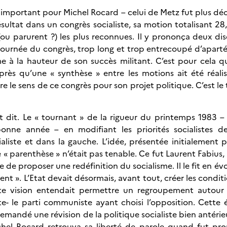
important pour Michel Rocard – celui de Metz fut plus déci
ésultat dans un congrès socialiste, sa motion totalisant 28
 (ou parurent ?) les plus reconnues. Il y prononça deux dis
journée du congrès, trop long et trop entrecoupé d’aparté
 à la hauteur de son succès militant. C’est pour cela qu’
près qu’une « synthèse » entre les motions ait été réali
tre le sens de ce congrès pour son projet politique. C’est le
t dit. Le « tournant » de la rigueur du printemps 1983 
onne année – en modifiant les priorités socialistes de
liste et dans la gauche. L’idée, présentée initialement p
une « parenthèse » n’était pas tenable. Ce fut Laurent Fabius
ive de proposer une redéfinition du socialisme. Il le fit en é
t ». L’Etat devait désormais, avant tout, créer les conditi
te vision entendait permettre un regroupement autour 
e- le parti communiste ayant choisi l’opposition. Cette 
 demandé une révision de la politique socialiste bien antéri
ichel Rocard retrouva sa liberté de parole quand fut pr