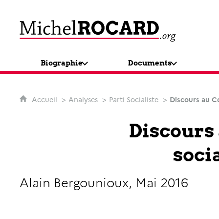
MichelRocard.org
Biographie
Documents
Accueil
Analyses
Parti Socialiste
Discours au Co
Discours 
socia
Alain Bergounioux, Mai 2016