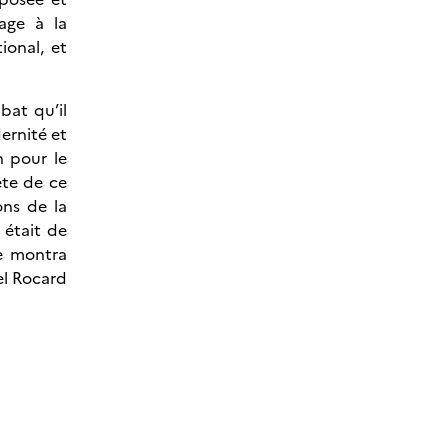
age à la
ional, et
bat qu’il
ernité et
n pour le
ète de ce
ons de la
 était de
te montra
el Rocard