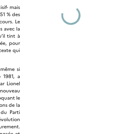
sif- mais
,51 % des
cours. Le
s avec la
il tint à
sée, pour
 texte qui
– même si
 1981, a
ar Lionel
, nouveau
voquant le
ons de la
du Parti
évolution
eurement.
oposée et