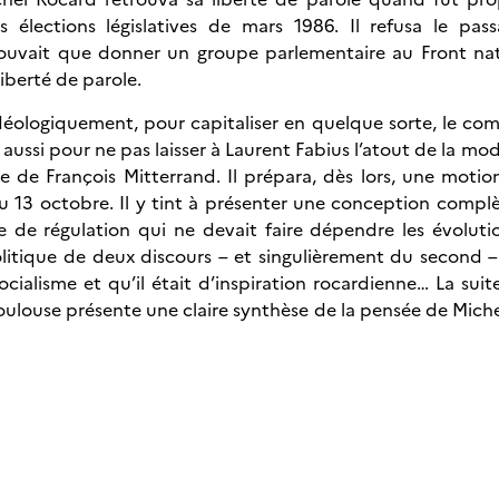
lections législatives de mars 1986. Il refusa le pass
pouvait que donner un groupe parlementaire au Front nat
 liberté de parole.
 idéologiquement, pour capitaliser en quelque sorte, le com
aussi pour ne pas laisser à Laurent Fabius l’atout de la mod
e de François Mitterrand. Il prépara, dès lors, une motio
au 13 octobre. Il y tint à présenter une conception compl
e de régulation qui ne devait faire dépendre les évoluti
olitique de deux discours – et singulièrement du second –
ocialisme et qu’il était d’inspiration rocardienne… La sui
Toulouse présente une claire synthèse de la pensée de Mich