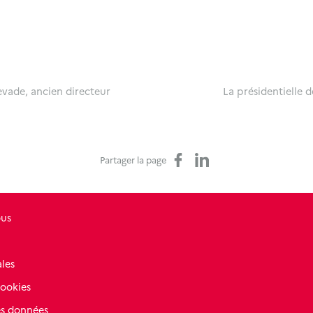
evade, ancien directeur
La présidentielle 
Partager sur Facebook
Partager sur LinkedIn
Partager la page
ous
les
cookies
es données