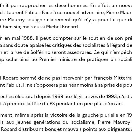
finit par rapprocher les deux hommes. En effet, un nou
d : Laurent Fabius. Face à ce nouvel adversaire, Pierre Mau
erre Mauroy souligne clairement qu’il n’y a pour lui que 
d bien sûr, mais aussi Michel Rocard.
en mai 1988, il peut compter sur le soutien de son préd
 a sans doute apaisé les critiques des socialistes à l’égard 
n et la rue de Solférino seront assez rares. Ce qui n’empêch
 reproche ainsi au Premier ministre de pratiquer un so
l Rocard sommé de ne pas intervenir par François Mitte
nt Fabius. Il ne s’opposera pas néanmoins à sa prise de pouv
 échec électoral depuis 1969 aux législatives de 1993, c’es
t à prendre la tête du PS pendant un peu plus d’un an.
ent, même après la victoire de la gauche plurielle en 1
ils aux jeunes générations du socialisme, Pierre Maur
l Rocard distribuant bons et mauvais points aux dirigeants 