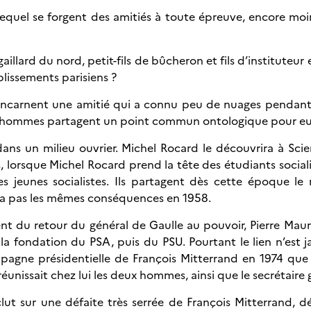
equel se forgent des amitiés à toute épreuve, encore moin
llard du nord, petit-fils de bûcheron et fils d’instituteur 
blissements parisiens ?
incarnent une amitié qui a connu peu de nuages pendant
ux hommes partagent un point commun ontologique pour eux
s un milieu ouvrier. Michel Rocard le découvrira à Science
lorsque Michel Rocard prend la tête des étudiants sociali
es jeunes socialistes. Ils partagent dès cette époque le 
era pas les mêmes conséquences en 1958.
du retour du général de Gaulle au pouvoir, Pierre Mauroy
 la fondation du PSA, puis du PSU. Pourtant le lien n’est
campagne présidentielle de François Mitterrand en 1974 qu
éunissait chez lui les deux hommes, ainsi que le secrétair
clut sur une défaite très serrée de François Mitterrand, 