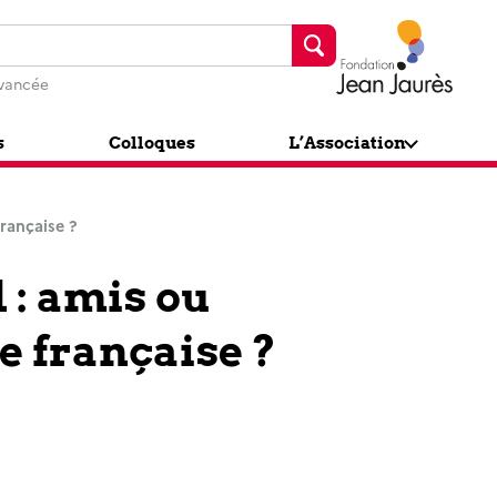
Fondation J
vancée
s
Colloques
L’Association
rançaise ?
 : amis ou
e française ?