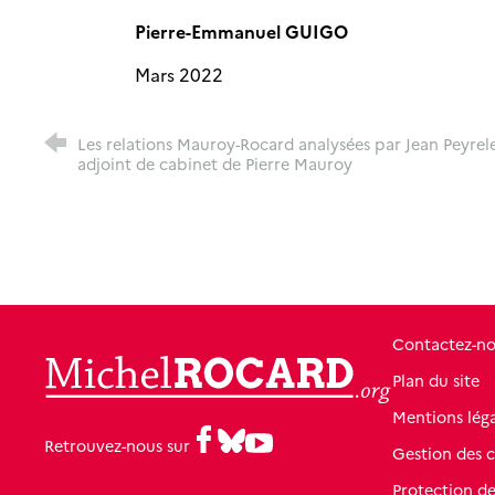
Pierre-Emmanuel GUIGO
Mars 2022
Les relations Mauroy-Rocard analysées par Jean Peyrel
adjoint de cabinet de Pierre Mauroy
Contactez-n
MichelRocard.org
Plan du site
Mentions léga
Facebook
Bluesky
Youtube
Retrouvez-nous sur
Gestion des 
Protection d