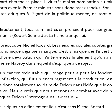
d cherche sa place. Il vit très mal sa nomination au min
pports avec le Premier ministre sont donc assez tendus. Son
assez critiques à l’égard de la politique menée, ne son
Indirectement, tous les ministres en prenaient pour leur gr
n. » (Robert Schneider, La haine tranquille).
 préoccupe Michel Rocard. Les mesures sociales subites gr
onomique déjà bien marqué. C’est ainsi que dès l’investi
é d’une dévaluation qui n’interviendra finalement qu’un an 
ierre Mauroy dans lequel il s’explique à ce sujet :
st un cancer redoutable qui ronge petit à petit les fonde
e l’infla- tion, qui fut un encouragement à la production
suis donc totalement solidaire de Delors dans l’idée que le c
sive. Mais je crois que nous menons ce combat avec de 
ques Delors s’interroge aussi là-dessus. »
e la rigueur » a finalement lieu, c’est sans Michel Rocard.