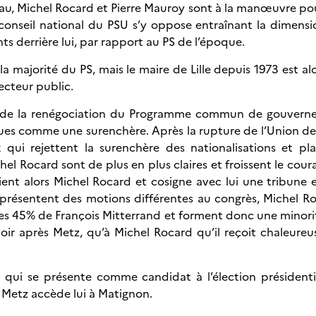
eau, Michel Rocard et Pierre Mauroy sont à la manœuvre pour
 conseil national du PSU s’y oppose entraînant la dimensi
ts derrière lui, par rapport au PS de l’époque.
a majorité du PS, mais le maire de Lille depuis 1973 est alo
secteur public.
t de la renégociation du Programme commun de gouverne
ues comme une surenchère. Après la rupture de l’Union de
 qui rejettent la surenchère des nationalisations et 
el Rocard sont de plus en plus claires et froissent le cou
ent alors Michel Rocard et cosigne avec lui une tribune 
 présentent des motions différentes au congrès, Michel R
des 45% de François Mitterrand et forment donc une minorit
oir après Metz, qu’à Michel Rocard qu’il reçoit chaleureu
 qui se présente comme candidat à l’élection présidentiel
 Metz accède lui à Matignon.