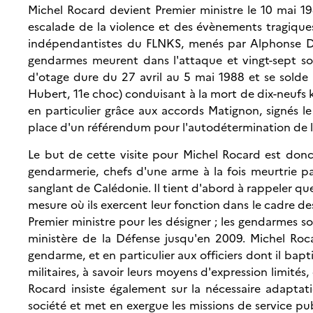
Michel Rocard devient Premier ministre le 10 mai 
escalade de la violence et des évènements tragiques
indépendantistes du FLNKS, menés par Alphonse Di
gendarmes meurent dans l'attaque et vingt-sept so
d'otage dure du 27 avril au 5 mai 1988 et se solde 
Hubert, 11e choc) conduisant à la mort de dix-neufs k
en particulier grâce aux accords Matignon, signés l
place d'un référendum pour l'autodétermination de l'
Le but de cette visite pour Michel Rocard est donc
gendarmerie, chefs d'une arme à la fois meurtrie p
sanglant de Calédonie. Il tient d'abord à rappeler qu
mesure où ils exercent leur fonction dans le cadre des l
Premier ministre pour les désigner ; les gendarmes s
ministère de la Défense jusqu'en 2009. Michel Roca
gendarme, et en particulier aux officiers dont il bap
militaires, à savoir leurs moyens d'expression limité
Rocard insiste également sur la nécessaire adaptat
société et met en exergue les missions de service publ