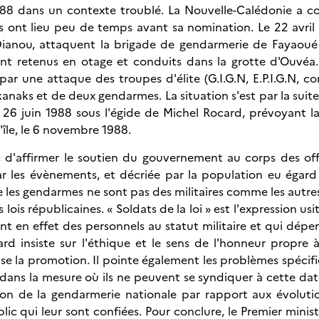
1988 dans un contexte troublé. La Nouvelle-Calédonie a 
 ont lieu peu de temps avant sa nomination. Le 22 avril 
anou, attaquent la brigade de gendarmerie de Fayaoué 
nt retenus en otage et conduits dans la grotte d'Ouvéa.
par une attaque des troupes d'élite (G.I.G.N, E.P.I.G.N,
anaks et de deux gendarmes. La situation s'est par la suite
e 26 juin 1988 sous l'égide de Michel Rocard, prévoyant l
île, le 6 novembre 1988.
 d'affirmer le soutien du gouvernement au corps des off
ar les évènements, et décriée par la population eu égard
e les gendarmes ne sont pas des militaires comme les autres
ois républicaines. « Soldats de la loi » est l'expression usi
ont en effet des personnels au statut militaire et qui dép
rd insiste sur l'éthique et le sens de l'honneur propre
tise la promotion. Il pointe également les problèmes spécif
s, dans la mesure où ils ne peuvent se syndiquer à cette dat
ion de la gendarmerie nationale par rapport aux évoluti
ic qui leur sont confiées. Pour conclure, le Premier ministr