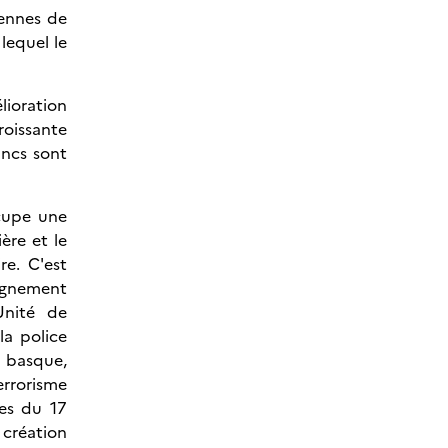
iennes de
 lequel le
lioration
roissante
ancs sont
ccupe une
ère et le
re. C'est
eignement
Unité de
la police
s basque,
errorisme
nes du 17
 création