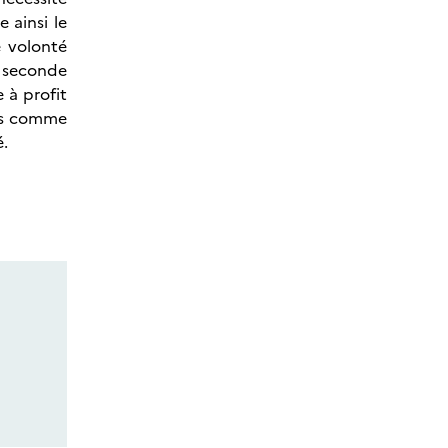
 ainsi le
e volonté
a seconde
 à profit
ois comme
é.