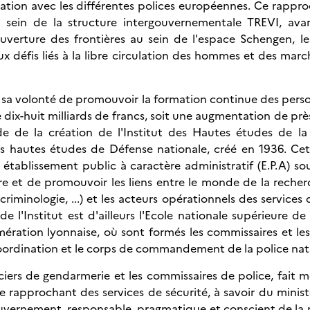
ération avec les différentes polices européennes. Ce rapp
au sein de la structure intergouvernementale TREVI, ava
verture des frontières au sein de l'espace Schengen, le
 défis liés à la libre circulation des hommes et des marc
t sa volonté de promouvoir la formation continue des pers
 dix-huit milliards de francs, soit une augmentation de pr
 de la création de l'Institut des Hautes études de la
t des hautes études de Défense nationale, créé en 1936. Cet 
n établissement public à caractère administratif (E.P.A) sou
ure et de promouvoir les liens entre le monde de la reche
criminologie, ...) et les acteurs opérationnels des services 
 l'Institut est d'ailleurs l'Ecole nationale supérieure de 
mération lyonnaise, où sont formés les commissaires et les 
 coordination et le corps de commandement de la police nat
ciers de gendarmerie et les commissaires de police, fait 
 rapprochant des services de sécurité, à savoir du minist
gouvernement, responsable, pragmatique et conscient de la 