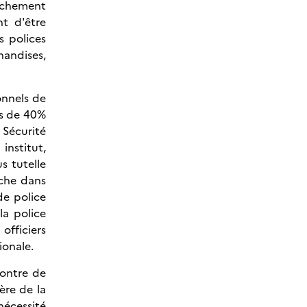
rochement
nt d'être
s polices
handises,
onnels de
ès de 40%
 Sécurité
institut,
s tutelle
rche dans
de police
la police
officiers
ionale.
montre de
ère de la
nécessité