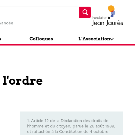
Fondation J
vancée
s
Colloques
L’Association
 l'ordre
1. Article 12 de la Déclaration des droits de
l'homme et du citoyen, parue le 26 août 1989,
et rattachée à la Constitution du 4 octobre