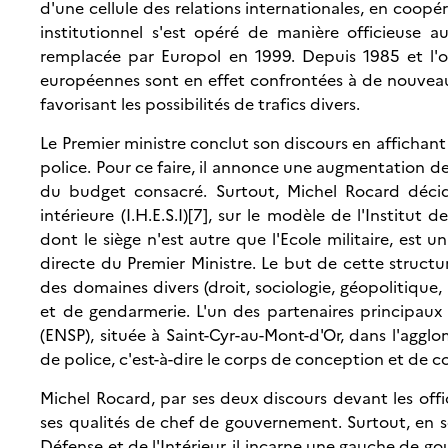
d'une cellule des relations internationales, en coop
institutionnel s'est opéré de manière officieuse 
remplacée par Europol en 1999. Depuis 1985 et l'ou
européennes sont en effet confrontées à de nouveaux
favorisant les possibilités de trafics divers.
Le Premier ministre conclut son discours en affichan
police. Pour ce faire, il annonce une augmentation de
du budget consacré. Surtout, Michel Rocard décide
intérieure (I.H.E.S.I)[7], sur le modèle de l'Institu
dont le siège n'est autre que l'Ecole militaire, est u
directe du Premier Ministre. Le but de cette struct
des domaines divers (droit, sociologie, géopolitique, 
et de gendarmerie. L'un des partenaires principaux de
(ENSP), située à Saint-Cyr-au-Mont-d'Or, dans l'agglo
de police, c'est-à-dire le corps de conception et de
Michel Rocard, par ses deux discours devant les offi
ses qualités de chef de gouvernement. Surtout, en se
Défense et de l'Intérieur, il incarne une gauche de 