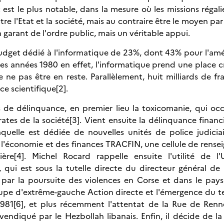
nt est le plus notable, dans la mesure où les missions régal
re l'Etat et la société, mais au contraire être le moyen par
 garant de l'ordre public, mais un véritable appui.
udget dédié à l'informatique de 23%, dont 43% pour l'amé
des années 1980 en effet, l'informatique prend une place c
e ne pas être en reste. Parallèlement, huit milliards de fr
e scientifique[2].
s de délinquance, en premier lieu la toxicomanie, qui o
tes de la société[3]. Vient ensuite la délinquance financi
aquelle est dédiée de nouvelles unités de police judiciai
de l'économie et des finances TRACFIN, une cellule de rens
re[4]. Michel Rocard rappelle ensuite l'utilité de l'
], qui est sous la tutelle directe du directeur général de 
 par la poursuite des violences en Corse et dans le pay
oupe d'extrême-gauche Action directe et l'émergence du t
n 1981[6], et plus récemment l'attentat de la Rue de Ren
endiqué par le Hezbollah libanais. Enfin, il décide de la