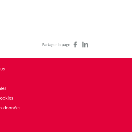
Partager sur Facebook
Partager sur LinkedIn
Partager la page
ous
les
cookies
es données