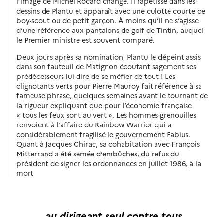
l’image de Michel Rocard change. Il rapetisse dans les
dessins de Plantu et apparaît avec une culotte courte de
boy-scout ou de petit garçon. À moins qu’il ne s’agisse
d’une référence aux pantalons de golf de Tintin, auquel
le Premier ministre est souvent comparé.
Deux jours après sa nomination, Plantu le dépeint assis
dans son fauteuil de Matignon écoutant sagement ses
prédécesseurs lui dire de se méfier de tout ! Les
clignotants verts pour Pierre Mauroy fait référence à sa
fameuse phrase, quelques semaines avant le tournant de
la rigueur expliquant que pour l’économie française
« tous les feux sont au vert ». Les hommes-grenouilles
renvoient à l’affaire du Rainbow Warrior qui a
considérablement fragilisé le gouvernement Fabius.
Quant à Jacques Chirac, sa cohabitation avec François
Mitterrand a été semée d’embûches, du refus du
président de signer les ordonnances en juillet 1986, à la
mort
… au dirigeant seul contre tous