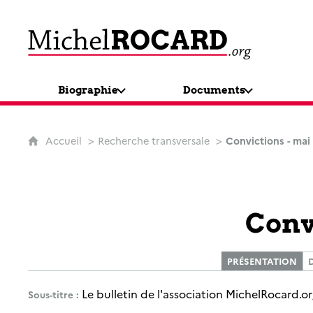
MichelRocard.org
Biographie
Documents
Accueil
Recherche transversale
Convictions - mai
Conv
PRÉSENTATION
Le bulletin de l'association MichelRocard.o
Sous-titre